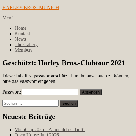
Zum
HARLEY BROS. MUNICH
Inhalt
Menü
springen
Home
Kontakt
News
The Gallery
Members
Geschützt: Harley Bros.-Clubtour 2021
Dieser Inhalt ist passwortgeschützt. Um ihn anschauen zu können,
bitte das Passwort eingeben:
Passwort:
Suchen
nach:
Neueste Beiträge
MofaCup 2026 – Anmeldefrist läuft!
Open House Juni 2026